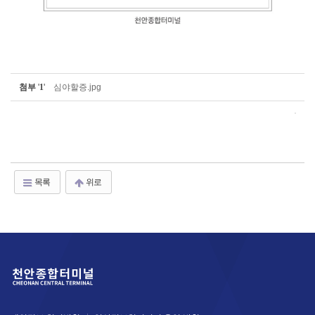
첨부
'
1
'
심야할증.jpg
목록
위로