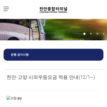
Sketchbook5, 스케치북5
Sketchbook5, 스케치북5
운행 공지사항
천안-고양 시외우등요금 적용 안내(12/1~)