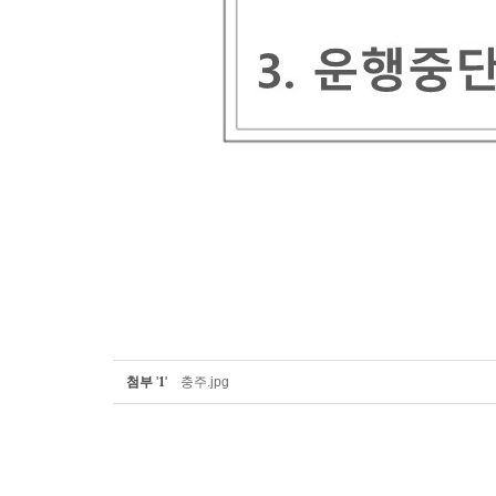
첨부
'
1
'
충주.jpg