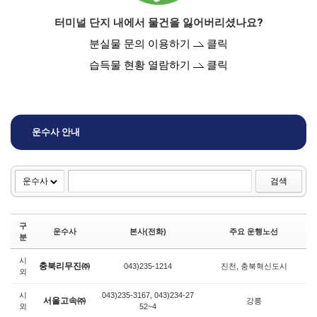
터미널 단지 내에서 물건을 잃어버리셨나요?
분실물 문의 이용하기
클릭
습득물 현황 열람하기
클릭
운수사 안내
검색
구
운수사
본사(전화)
주요 운행노선
분
시
충북리무진㈜
043)235-1214
진천, 충북혁신도시
외
시
043)235-3167, 043)234-27
서울고속㈜
강릉
외
52~4