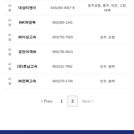
시
청주공항, 충주, 제천, 고한,
대성티앤이
043)283-3557~8
외
태백
시
㈜KW경북
053)355-1241
외
시
㈜아성고속
053)753-7003
경주, 포항
외
시
경전여객㈜
055)745-5813
외
시
(유)호남고속
063)211-7852
전주, 평택
외
시
㈜전북고속
063)270-1740
전주, 평택
외
Prev
1
2
Next