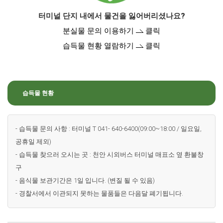
터미널 단지 내에서 물건을 잃어버리셨나요?
분실물 문의 이용하기
클릭
습득물 현황 열람하기
클릭
습득물 현황
- 습득물 문의 사항 : 터미널 T 041- 640-6400(09:00~18:00 / 일요일,
공휴일 제외)
- 습득물 찾으러 오시는 곳 : 천안 시외버스 터미널 매표소 옆 환불창
구
- 음식물 보관기간은 1일 입니다. (변질 될 수 있음)
- 경찰서에서 이관되지 못하는 물품들은 다음달 폐기됩니다.